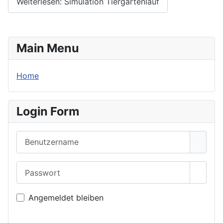
Weiterlesen: Simulation Tiergartenlauf
Main Menu
Home
Login Form
Benutzername
Passwort
Passwo
Angemeldet bleiben
Anmelden